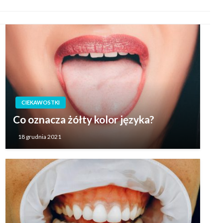
CIEKAWOSTKI
Co oznacza żółty kolor języka?
18 grudnia 2021