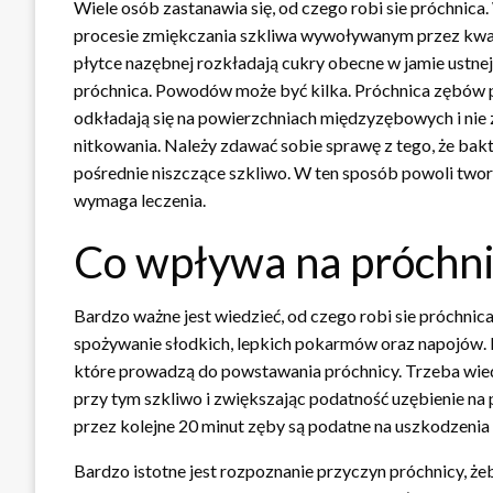
Wiele osób zastanawia się, od czego robi sie próchnic
procesie zmiękczania szkliwa wywoływanym przez kwasy
płytce nazębnej rozkładają cukry obecne w jamie ustnej 
próchnica. Powodów może być kilka. Próchnica zębów 
odkładają się na powierzchniach międzyzębowych i nie 
nitkowania. Należy zdawać sobie sprawę z tego, że ba
pośrednie niszczące szkliwo. W ten sposób powoli tworz
wymaga leczenia.
Co wpływa na próchni
Bardzo ważne jest wiedzieć, od czego robi sie próchnic
spożywanie słodkich, lepkich pokarmów oraz napojów. I
które prowadzą do powstawania próchnicy. Trzeba wiedzi
przy tym szkliwo i zwiększając podatność uzębienie na 
przez kolejne 20 minut zęby są podatne na uszkodzen
Bardzo istotne jest rozpoznanie przyczyn próchnicy, że