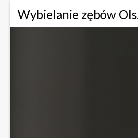
Przejdź
Wybielanie zębów Ols
do
treści