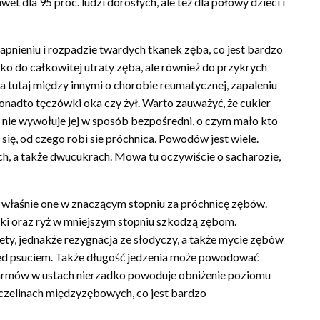
t dla 95 proc. ludzi dorosłych, ale też dla połowy dzieci i
pnieniu i rozpadzie twardych tkanek zęba, co jest bardzo
ko do całkowitej utraty zęba, ale również do przykrych
tutaj między innymi o chorobie reumatycznej, zapaleniu
nadto tęczówki oka czy żył. Warto zauważyć, że cukier
z nie wywołuje jej w sposób bezpośredni, o czym mało kto
ię, od czego robi sie próchnica. Powodów jest wiele.
h, a także dwucukrach. Mowa tu oczywiście o sacharozie,
o właśnie one w znaczącym stopniu za próchnicę zębów.
aki oraz ryż w mniejszym stopniu szkodzą zębom.
iety, jednakże rezygnacja ze słodyczy, a także mycie zębów
d psuciem. Także długość jedzenia może powodować
karmów w ustach nierzadko powoduje obniżenie poziomu
zczelinach międzyzębowych, co jest bardzo