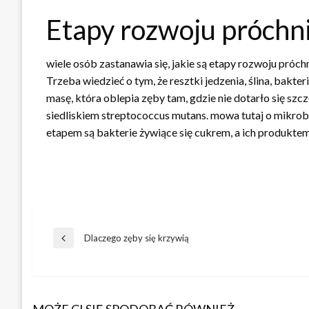
Etapy rozwoju próchn
wiele osób zastanawia się, jakie są etapy rozwoju próch
Trzeba wiedzieć o tym, że resztki jedzenia, ślina, bakteri
masę, która oblepia zęby tam, gdzie nie dotarło się szcz
siedliskiem streptococcus mutans. mowa tutaj o mikrob
etapem są bakterie żywiące się cukrem, a ich produkte
Nawigacja
Dlaczego zęby się krzywią
Poprzedni
wpis
wpisu