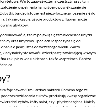
priorytetowe. Warto zauważyć, że najczęstszą i przy tym
t założenie wypełnienia hamującego powiększanie się
ubytki, bardzo istotne jest niezwłoczne zgłoszenie się do
a. Jak się okazuje, użycie produktów z fluorem może
powaniu ubytków.
y odbudować je, zanim pojawią się tam niechciane ubytki.
óchnicy oraz ubytków u pociech rozpoczyna się od
 dbania o jamę ustną od wczesnego wieku. Warto
, kiedy należy stosować u dzieci pastę zawierającą w swym
można zakupić w wielu sklepach, także w aptekach. Bardzo
óchnica.
by?
ieka żyje nawet 60 miliardów bakterii. Pomimo tego że
tóre podczas rozkładania cukrów produkują kwasy organiczne
wierzchni zębów żółty nalot, czyli płytkę nazębną. Należy