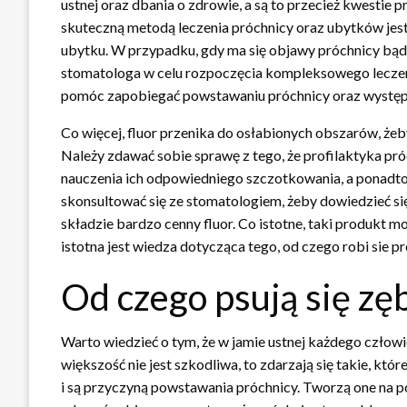
ustnej oraz dbania o zdrowie, a są to przecież kwestie 
skuteczną metodą leczenia próchnicy oraz ubytków jes
ubytku. W przypadku, gdy ma się objawy próchnicy bądź 
stomatologa w celu rozpoczęcia kompleksowego leczeni
pomóc zapobiegać powstawaniu próchnicy oraz wystę
Co więcej, fluor przenika do osłabionych obszarów, żeb
Należy zdawać sobie sprawę z tego, że profilaktyka pr
nauczenia ich odpowiedniego szczotkowania, a ponadto
skonsultować się ze stomatologiem, żeby dowiedzieć się
składzie bardzo cenny fluor. Co istotne, taki produkt 
istotna jest wiedza dotycząca tego, od czego robi sie pr
Od czego psują się zę
Warto wiedzieć o tym, że w jamie ustnej każdego człow
większość nie jest szkodliwa, to zdarzają się takie, k
i są przyczyną powstawania próchnicy. Tworzą one na po