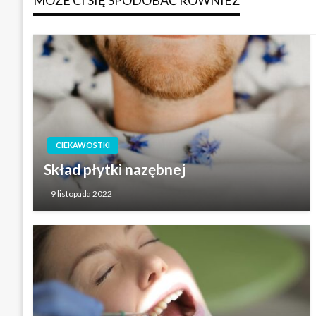
MOŻE CI SIĘ SPODOBAĆ RÓWNIEŻ
CIEKAWOSTKI
Skład płytki nazębnej
9 listopada 2022