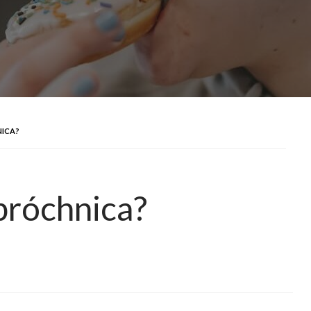
NICA?
 próchnica?