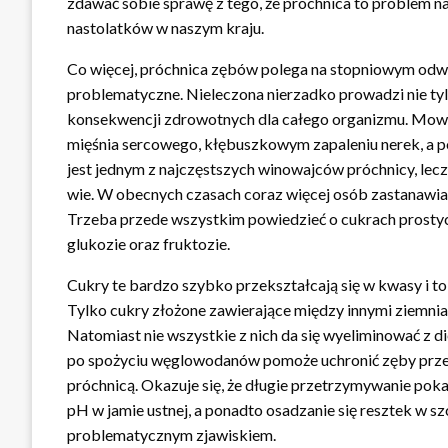
zdawać sobie sprawę z tego, że próchnica to problem nawe
nastolatków w naszym kraju.
Co więcej, próchnica zębów polega na stopniowym odwa
problematyczne. Nieleczona nierzadko prowadzi nie tyl
konsekwencji zdrowotnych dla całego organizmu. Mowa 
mięśnia sercowego, kłębuszkowym zapaleniu nerek, a po
jest jednym z najczęstszych winowajców próchnicy, lec
wie. W obecnych czasach coraz więcej osób zastanawia s
Trzeba przede wszystkim powiedzieć o cukrach prostyc
glukozie oraz fruktozie.
Cukry te bardzo szybko przekształcają się w kwasy i t
Tylko cukry złożone zawierające między innymi ziemni
Natomiast nie wszystkie z nich da się wyeliminować z d
po spożyciu węglowodanów pomoże uchronić zęby prze
próchnicą. Okazuje się, że długie przetrzymywanie po
pH w jamie ustnej, a ponadto osadzanie się resztek w s
problematycznym zjawiskiem.