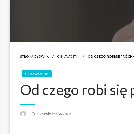
STRONA GŁÓWNA
CIEKAWOSTKI
OD CZEGO ROBI SIĘ PRÓCH
CIEKAWOSTKI
Od czego robi się
Opublikowane
19 października 2022
w