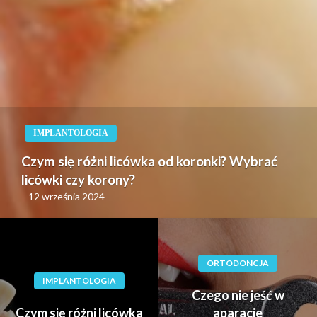
IMPLANTOLOGIA
Czym się różni licówka od koronki? Wybrać
licówki czy korony?
12 września 2024
ORTODONCJA
IMPLANTOLOGIA
Czego nie jeść w
Czym się różni licówka
aparacie