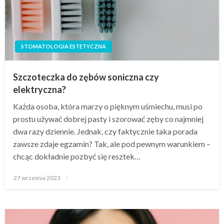
STOMATOLOGIA ESTETYCZNA
Szczoteczka do zębów soniczna czy
elektryczna?
Każda osoba, która marzy o pięknym uśmiechu, musi po
prostu używać dobrej pasty i szorować zęby co najmniej
dwa razy dziennie. Jednak, czy faktycznie taka porada
zawsze zdaje egzamin? Tak, ale pod pewnym warunkiem –
chcąc dokładnie pozbyć się resztek…
Opublikowane
27 września 2023
w