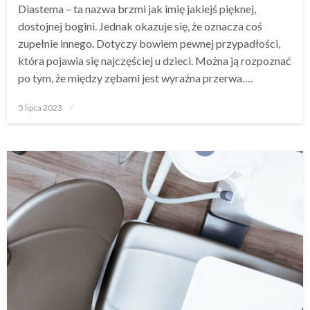
Diastema – ta nazwa brzmi jak imię jakiejś pięknej,
dostojnej bogini. Jednak okazuje się, że oznacza coś
zupełnie innego. Dotyczy bowiem pewnej przypadłości,
która pojawia się najczęściej u dzieci. Można ją rozpoznać
po tym, że między zębami jest wyraźna przerwa….
Opublikowane
5 lipca 2023
w