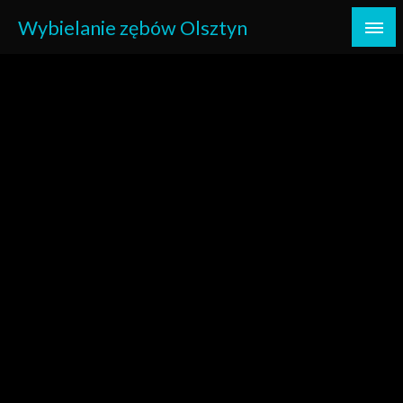
Przejdź
Wybielanie zębów Olsztyn
do
treści