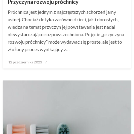
Przyczyna rozwoju próchnicy
Próchnica jest jednym z najczęstszych schorzeń jamy
ustnej. Chociaż dotyka zarówno dzieci, jak i dorosłych,
wiedza na temat przyczyn jej powstawania jest nadal
niewystarczająco rozpowszechniona. Pojęcie „przyczyna
rozwoju próchnicy” może wydawać się proste, ale jest to
złożony proces wynikający z…
Opublikowane
12 października 2023
w