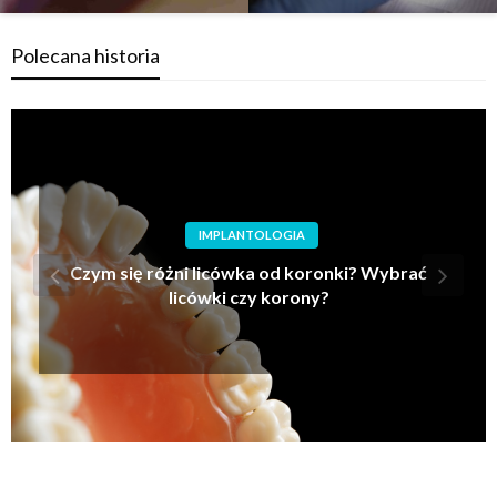
Polecana historia
ORTODONCJA
Czego nie jeść w aparacie ortodontycznym?
Dieta przy aparacie ortodontycznym