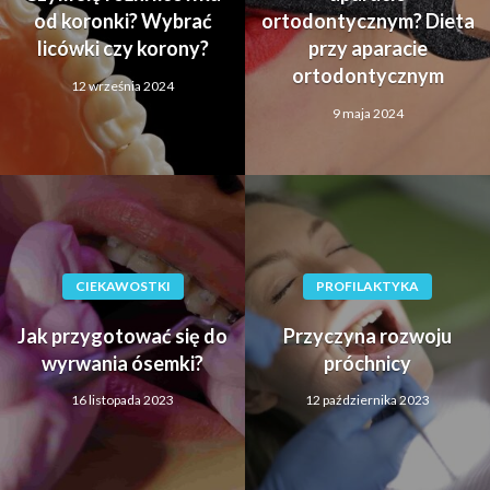
od koronki? Wybrać
ortodontycznym? Dieta
licówki czy korony?
przy aparacie
ortodontycznym
12 września 2024
9 maja 2024
CIEKAWOSTKI
PROFILAKTYKA
Jak przygotować się do
Przyczyna rozwoju
wyrwania ósemki?
próchnicy
16 listopada 2023
12 października 2023