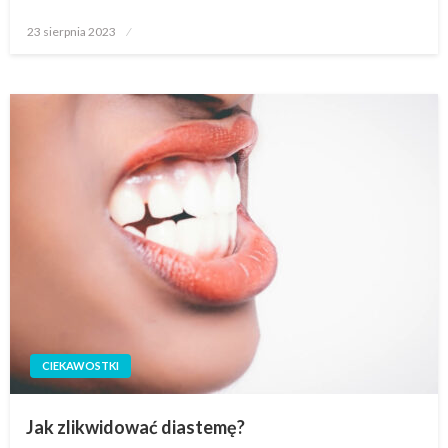
Opublikowane
23 sierpnia 2023
w
CIEKAWOSTKI
Jak zlikwidować diastemę?