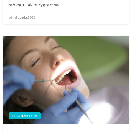
zabiegu. Jak przygotować…
Opublikowane
16 listopada 2023
w
PROFILAKTYKA