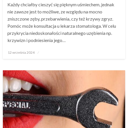
Każdy chciałby cieszyć się pięknym uśmiechem, jednak
nie zawsze jest to możliwe, ze względu na mocno
zniszczone zęby, przebarwienia, czy też krzywy zgryz.
Pomóc może konsultacja u lekarza stomatologa. W celu
przykrycia niedoskonałości naturalnego uzębienia np.
krzywizn i podniesienia jego…
Opublikowane
12 września 2024
w