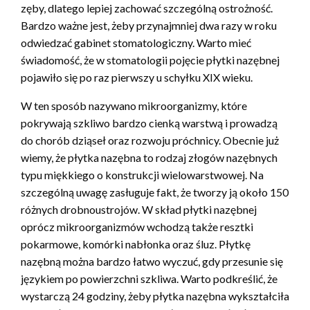
zęby, dlatego lepiej zachować szczególną ostrożność.
Bardzo ważne jest, żeby przynajmniej dwa razy w roku
odwiedzać gabinet stomatologiczny. Warto mieć
świadomość, że w stomatologii pojęcie płytki nazębnej
pojawiło się po raz pierwszy u schyłku XIX wieku.
W ten sposób nazywano mikroorganizmy, które
pokrywają szkliwo bardzo cienką warstwą i prowadzą
do chorób dziąseł oraz rozwoju próchnicy. Obecnie już
wiemy, że płytka nazębna to rodzaj złogów nazębnych
typu miękkiego o konstrukcji wielowarstwowej. Na
szczególną uwagę zasługuje fakt, że tworzy ją około 150
różnych drobnoustrojów. W skład płytki nazębnej
oprócz mikroorganizmów wchodzą także resztki
pokarmowe, komórki nabłonka oraz śluz. Płytkę
nazębną można bardzo łatwo wyczuć, gdy przesunie się
językiem po powierzchni szkliwa. Warto podkreślić, że
wystarczą 24 godziny, żeby płytka nazębna wykształciła