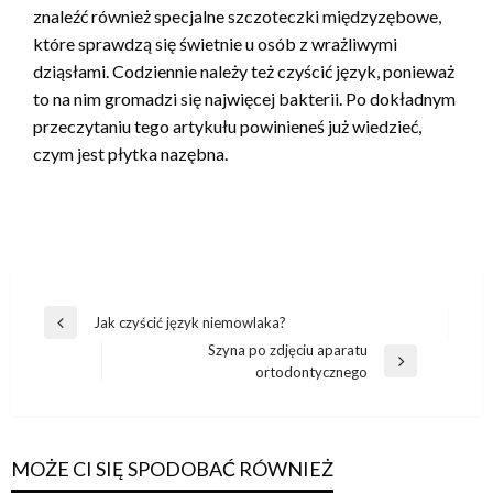
znaleźć również specjalne szczoteczki międzyzębowe,
które sprawdzą się świetnie u osób z wrażliwymi
dziąsłami. Codziennie należy też czyścić język, ponieważ
to na nim gromadzi się najwięcej bakterii. Po dokładnym
przeczytaniu tego artykułu powinieneś już wiedzieć,
czym jest płytka nazębna.
Nawigacja
Jak czyścić język niemowlaka?
Poprzedni
wpisu
Szyna po zdjęciu aparatu
wpis
Następny
ortodontycznego
wpis
MOŻE CI SIĘ SPODOBAĆ RÓWNIEŻ