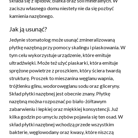
składa się z lipidów, białka oraz soli mineralnych. W
zaciszu własnego domu niestety nie da się pozbyć
kamienia nazębnego.
Jak ją usunąć?
Jedynie stomatolog może usunąć zmineralizowaną
płytkę nazębną przy pomocy skalingu i piaskowania. W
tym celu wykorzystuje urządzenie, które emituje
ultradźwięki. Może też użyć piaskarki, która emituje
sprężone powietrze z proszkiem, który ściera twardą
strukturę. Proszek to mieszanina węglanu wapnia,
trójtlenku glinu, wodorowęglanu sodu oraz gliceryny.
Skład płytki nazębnej jest obecnie znany. Płytkę
nazębną można rozpoznać po biało-żółtawym
zabarwieniu i lepkiej oraz miękkiej konsystencji. Już
kilka godzin po umyciu zębów pojawia się ten osad. W
skład płytki nazębnej wchodzą przede wszystkim
bakterie, węglowodany oraz kwasy, które niszczą