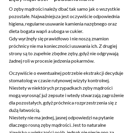
O zęby mądrości należy dbać tak samo jak o wszystkie
pozostałe. Najważniejsza jest oczywiście odpowiednia
higiena, regularne usuwanie kamienia nazębnego oraz
dieta bogata wapń a uboga w cukier.
Gdy wyrżnęły się prawidłowo i nie noszą znamion
próchnicy nie ma konieczności usuwania ich. Z drugiej
strony są to zupełnie zbędne zęby, gdyż nie odgrywają
żadnej roli w procesie jedzenia pokarmów.
Oczywiście o ewentualnej potrzebie ekstrakcji decyduje
stomatolog w czasie rutynowej wizyty kontrolnej.
Niestety w niektórych przypadkach zęby mądrości
mogą wyrosnąć już zepsute i wtedy stwarzają zagrożenie
dla pozostałych, gdyż próchnica rozprzestrzenia się z
dużą łatwością.
Niestety nie ma jednej, jasnej odpowiedzi na pytanie
dlaczego rosną zęby mądrości. Jest to naturalne
zjawisko u większości osób, jednak nie niesie ono za