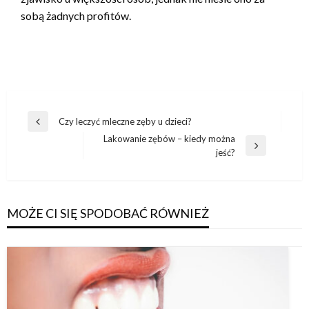
sobą żadnych profitów.
Nawigacja
Czy leczyć mleczne zęby u dzieci?
Poprzedni
wpisu
Lakowanie zębów – kiedy można
wpis
Następny
jeść?
wpis
MOŻE CI SIĘ SPODOBAĆ RÓWNIEŻ