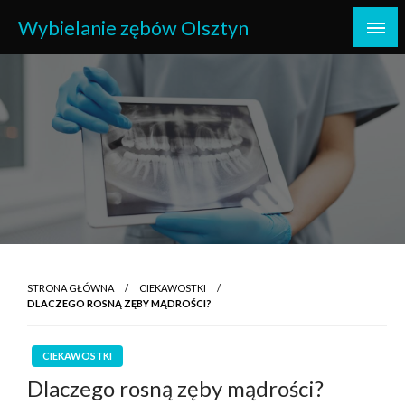
Przejdź
Wybielanie zębów Olsztyn
do
treści
STRONA GŁÓWNA
CIEKAWOSTKI
DLACZEGO ROSNĄ ZĘBY MĄDROŚCI?
CIEKAWOSTKI
Dlaczego rosną zęby mądrości?