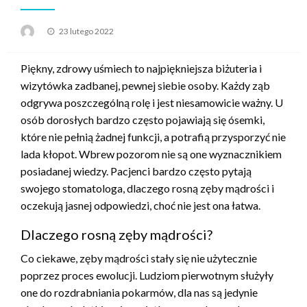
Opublikowane
23 lutego 2022
w
Piękny, zdrowy uśmiech to najpiękniejsza biżuteria i
wizytówka zadbanej, pewnej siebie osoby. Każdy ząb
odgrywa poszczególną rolę i jest niesamowicie ważny. U
osób dorosłych bardzo często pojawiają się ósemki,
które nie pełnią żadnej funkcji, a potrafią przysporzyć nie
lada kłopot. Wbrew pozorom nie są one wyznacznikiem
posiadanej wiedzy. Pacjenci bardzo często pytają
swojego stomatologa, dlaczego rosną zęby mądrości i
oczekują jasnej odpowiedzi, choć nie jest ona łatwa.
Dlaczego rosną zęby mądrości?
Co ciekawe, zęby mądrości stały się nie użytecznie
poprzez proces ewolucji. Ludziom pierwotnym służyły
one do rozdrabniania pokarmów, dla nas są jedynie